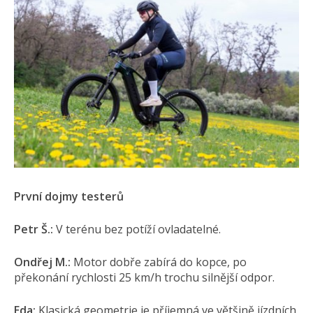
První dojmy testerů
Petr Š.:
V terénu bez potíží ovladatelné.
Ondřej M.:
Motor dobře zabírá do kopce, po
překonání rychlosti 25 km/h trochu silnější odpor.
Eda:
Klasická geometrie je příjemná ve většině jízdních