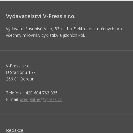
Vydavatelství V-Press s.r.o.
Vydavatel časopisů Velo, 53 x 11 a Elektrokola, určených pro
všechny milovníky cyklistiky a jízdních kol.
V-Press s.r.o.
U Stadionu 157
266 01 Beroun
Telefon: +420 604 763 835
E-mail:
predplatne@vpress.cz
Redakce