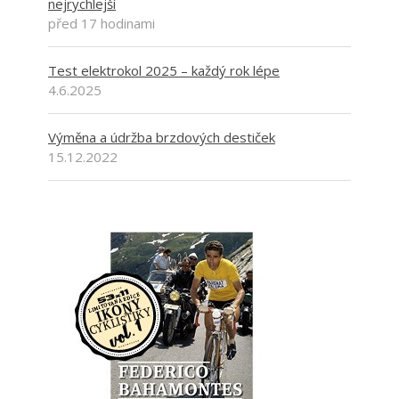
nejrychlejší
před 17 hodinami
Test elektrokol 2025 – každý rok lépe
4.6.2025
Výměna a údržba brzdových destiček
15.12.2022