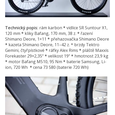
Technický popis:
rám karbon
*
vidlice SR Suntour X1,
120 mm
*
kliky Bafang, 170 mm, 38 z.
*
řazení
Shimano Deore, 1×11
*
přehazovačka Shimano Deore
*
kazeta Shimano Deore, 11–42 z. * brzdy Tektro
Gemini, čtyřpístkové
*
ráfky Alex Rims
*
pláště Maxxis
Forekaster 29×2,35“
*
velikost 19“
*
hmotnost 23,9 kg
*
motor Bafang M510, 95 Nm
*
baterie Samsung, Li-
ion, 720 Wh
*
cena 73 580 (baterie 720 Wh)