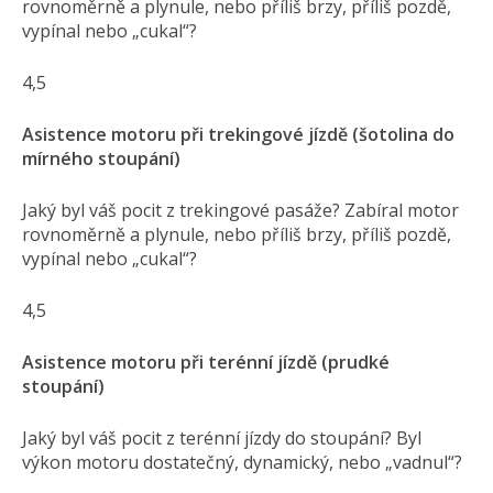
rovnoměrně a plynule, nebo příliš brzy, příliš pozdě,
vypínal nebo „cukal“?
4,5
Asistence motoru při trekingové jízdě (šotolina do
mírného stoupání)
Jaký byl váš pocit z trekingové pasáže? Zabíral motor
rovnoměrně a plynule, nebo příliš brzy, příliš pozdě,
vypínal nebo „cukal“?
4,5
Asistence motoru při terénní jízdě (prudké
stoupání)
Jaký byl váš pocit z terénní jízdy do stoupání? Byl
výkon motoru dostatečný, dynamický, nebo „vadnul“?