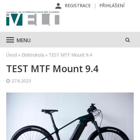
REGISTRACE
PŘIHLÁŠENÍ
MENU
Úvod
»
Elektrokola
»
TEST MTF Mount 9.4
TEST MTF Mount 9.4
27.6.2023