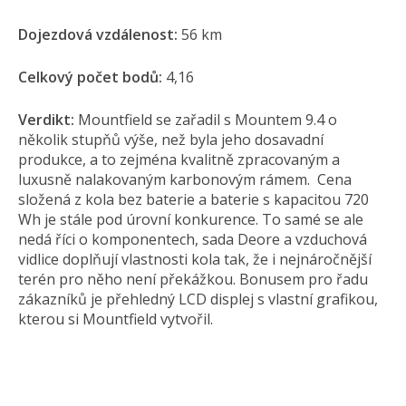
Dojezdová vzdálenost:
56 km
Celkový počet bodů:
4,16
Verdikt:
Mountfield se zařadil s Mountem 9.4 o
několik stupňů výše, než byla jeho dosavadní
produkce, a to zejména kvalitně zpracovaným a
luxusně nalakovaným karbonovým rámem. Cena
složená z kola bez baterie a baterie s kapacitou 720
Wh je stále pod úrovní konkurence. To samé se ale
nedá říci o komponentech, sada Deore a vzduchová
vidlice doplňují vlastnosti kola tak, že i nejnáročnější
terén pro něho není překážkou. Bonusem pro řadu
zákazníků je přehledný LCD displej s vlastní grafikou,
kterou si Mountfield vytvořil.