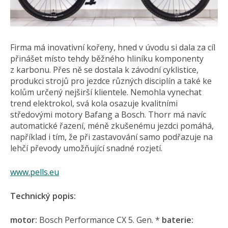
Firma má inovativní kořeny, hned v úvodu si dala za cíl
přinášet místo tehdy běžného hliníku komponenty
z karbonu. Přes ně se dostala k závodní cyklistice,
produkci strojů pro jezdce různých disciplín a také ke
kolům určený nejširší klientele. Nemohla vynechat
trend elektrokol, svá kola osazuje kvalitními
středovými motory Bafang a Bosch. Thorr má navíc
automatické řazení, méně zkušenému jezdci pomáhá,
například i tím, že při zastavování samo podřazuje na
lehčí převody umožňující snadné rozjetí.
www.pells.eu
Te
chnický popis:
motor:
Bosch Performance CX 5. Gen. *
baterie: