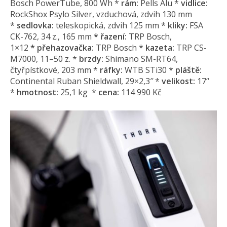
Bosch PowerTube, 800 Wh *
rám:
Pells Alu *
vidlice:
RockShox Psylo Silver, vzduchová, zdvih 130 mm
*
sedlovka:
teleskopická, zdvih 125 mm *
kliky:
FSA
CK-762, 34 z., 165 mm
*
řazení:
TRP Bosch,
1×12
*
přehazovačka:
TRP Bosch *
kazeta:
TRP CS-
M7000, 11–50 z. *
brzdy:
Shimano SM-RT64,
čtyřpístkové, 203 mm *
ráfky:
WTB STi30 *
pláště:
Continental Ruban Shieldwall, 29×2,3″ *
velikost:
17“
*
hmotnost:
25,1 kg *
cena:
114 990 Kč