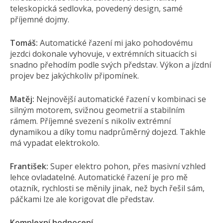
teleskopická sedlovka, povedený design, samé
příjemné dojmy.
Tomáš:
Automatické řazení mi jako pohodovému
jezdci dokonale vyhovuje, v extrémních situacích si
snadno přehodím podle svých představ. Výkon a jízdní
projev bez jakýchkoliv připomínek.
Matěj:
Nejnovější automatické řazení v kombinaci se
silným motorem, svižnou geometrií a stabilním
rámem. Příjemné svezení s nikoliv extrémní
dynamikou a díky tomu nadprůměrný dojezd. Takhle
má vypadat elektrokolo.
František:
Super elektro pohon, přes masivní vzhled
lehce ovladatelné. Automatické řazení je pro mě
otazník, rychlosti se měnily jinak, než bych řešil sám,
páčkami lze ale korigovat dle představ.
Komplexní hodnocení