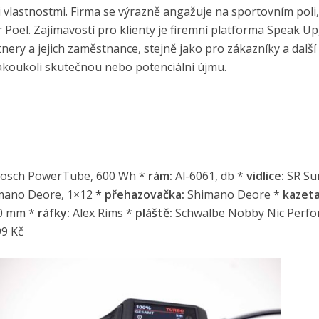
vlastnostmi. Firma se výrazně angažuje na sportovním poli,
 Poel. Zajímavostí pro klienty je firemní platforma Speak Up
ery a jejich zaměstnance, stejně jako pro zákazníky a dalš
koukoli skutečnou nebo potenciální újmu.
osch PowerTube, 600 Wh *
rám:
Al-6061, db *
vidlice:
SR Su
ano Deore, 1×12
*
přehazovačka:
Shimano Deore *
kazeta
0 mm *
ráfky:
Alex Rims *
pláště:
Schwalbe Nobby Nic Perfo
9 Kč