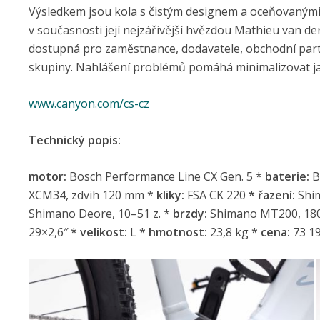
Výsledkem jsou kola s čistým designem a oceňovanými 
v současnosti její nejzářivější hvězdou Mathieu van der
dostupná pro zaměstnance, dodavatele, obchodní partn
skupiny. Nahlášení problémů pomáhá minimalizovat ja
www.canyon.com/cs-cz
Te
chnický popis:
motor:
Bosch Performance Line CX Gen. 5 *
baterie:
B
XCM34, zdvih 120 mm *
kliky:
FSA CK 220
*
řazení:
Shim
Shimano Deore, 10–51 z. *
brzdy:
Shimano MT200, 18
29×2,6″ *
velikost:
L *
hmotnost:
23,8 kg *
cena:
73 19