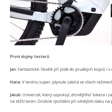
První dojmy testerů
Jan:
Fantastické. Skvělé při jízdě do prudkých kopců i v 
Hana:
V terénu super, plynule zabírá ve všech režimech
Jakub:
Univerzál, který uspokojí ‚drsnějšího‘ bikera i 
na těžší terén. Drobné zpoždění při silnějším tlaku na 