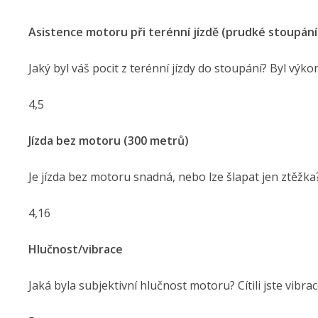
Asistence motoru při terénní jízdě (prudké stoupání
Jaký byl váš pocit z terénní jízdy do stoupání? Byl vý
4,5
Jízda bez motoru (300 metrů)
Je jízda bez motoru snadná, nebo lze šlapat jen ztěžka?
4,16
Hlučnost/vibrace
Jaká byla subjektivní hlučnost motoru? Cítili jste vibra