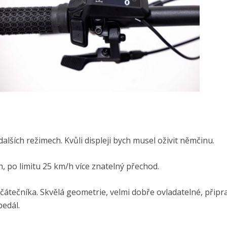
dalších režimech. Kvůli displeji bych musel oživit němčinu.
, po limitu 25 km/h více znatelný přechod.
začátečníka. Skvělá geometrie, velmi dobře ovladatelné, připr
pedál.