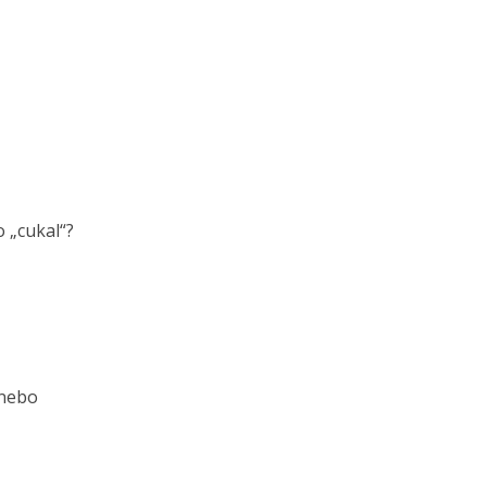
o „cukal“?
 nebo