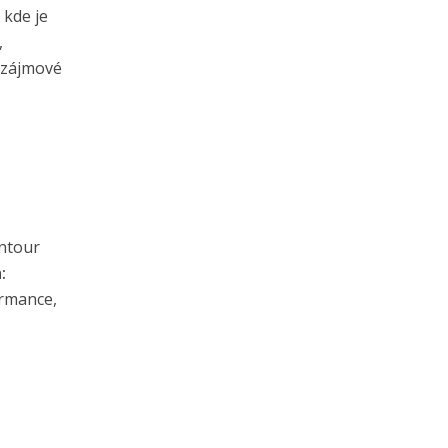
 kde je
,
í zájmové
ntour
:
rmance,