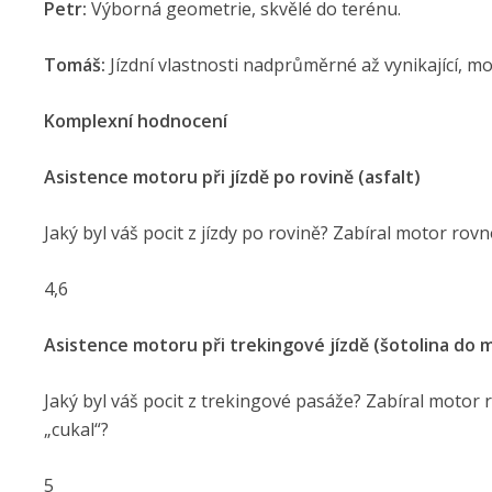
Petr:
Výborná geometrie, skvělé do terénu.
Tomáš:
Jízdní vlastnosti nadprůměrné až vynikající, m
Komplexní hodnocení
Asistence motoru při jízdě po rovině (asfalt)
Jaký byl váš pocit z jízdy po rovině? Zabíral motor rovn
4,6
Asistence motoru při trekingové jízdě (šotolina do 
Jaký byl váš pocit z trekingové pasáže? Zabíral motor 
„cukal“?
5