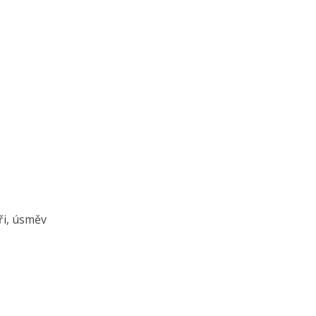
eři, úsměv