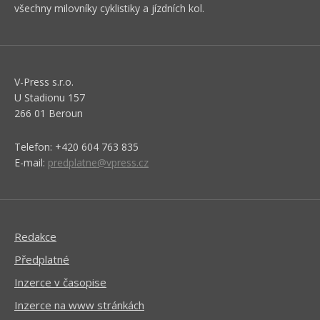
všechny milovníky cyklistiky a jízdních kol.
V-Press s.r.o.
U Stadionu 157
266 01 Beroun
Telefon: +420 604 763 835
E-mail:
predplatne@vpress.cz
Redakce
Předplatné
Inzerce v časopise
Inzerce na www stránkách