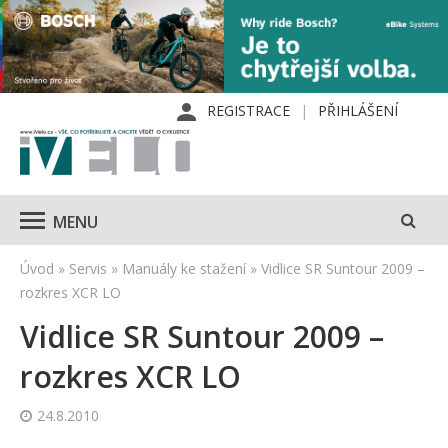
REGISTRACE
PŘIHLÁŠENÍ
MENU
Úvod
»
Servis
»
Manuály ke stažení
»
Vidlice SR Suntour 2009 –
rozkres XCR LO
Vidlice SR Suntour 2009 –
rozkres XCR LO
24.8.2010