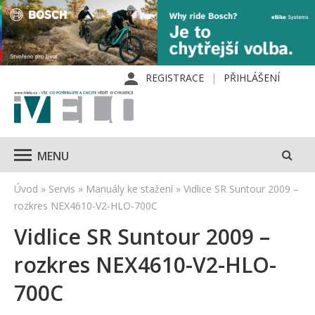
REGISTRACE
PŘIHLÁŠENÍ
MENU
Úvod
»
Servis
»
Manuály ke stažení
»
Vidlice SR Suntour 2009 –
rozkres NEX4610-V2-HLO-700C
Vidlice SR Suntour 2009 –
rozkres NEX4610-V2-HLO-
700C