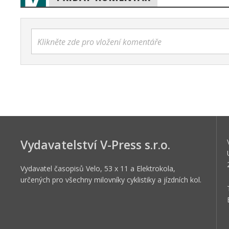
Klikněte zde pro vložení komentáře
Vydavatelství V-Press s.r.o.
Vydavatel časopisů Velo, 53 x 11 a Elektrokola,
určených pro všechny milovníky cyklistiky a jízdních kol.