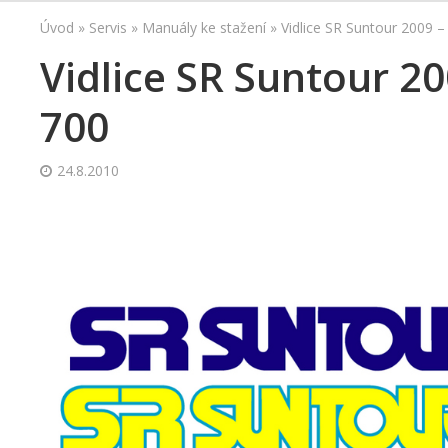
Úvod
»
Servis
»
Manuály ke stažení
»
Vidlice SR Suntour 2009 
Vidlice SR Suntour 2
700
24.8.2010