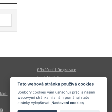
Příhlášení | Registrace
Kontaktní informace
Tato webová stránka používá cookies
Mapa stránek
Soubory cookies vám usnadňují práci s našimi
kách
webovými stránkami a nám pomáhají naše
stránky vylepšovat.
Nastavení cookies
jů