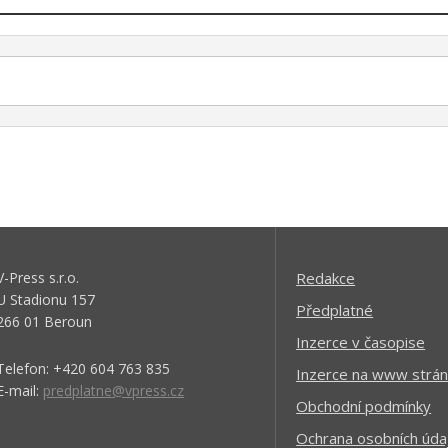
V-Press s.r.o.
Redakce
U Stadionu 157
Předplatné
266 01 Beroun
Inzerce v časopise
Telefon: +420 604 763 835
Inzerce na www strán
E-mail:
predplatne@vpress.cz
Obchodní podmínky
Ochrana osobních úda