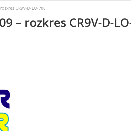
– rozkres CR9V-D-LO-700
009 – rozkres CR9V-D-LO