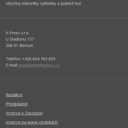
všechny milovníky cyklistiky a jízdních kol.
V-Press s.r.o.
U Stadionu 157
266 01 Beroun
Telefon: +420 604 763 835
E-mail:
predplatne@vpress.cz
Redakce
Předplatné
Inzerce v časopise
Inzerce na www stránkách