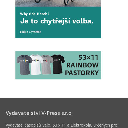
Vydavatelství V-Press s.r.o.
Vydavatel časopisů Velo, 53 x 11 a Elektrokola, určených pro