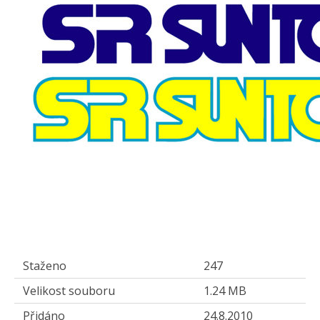
Staženo
247
Velikost souboru
1.24 MB
Přidáno
24.8.2010