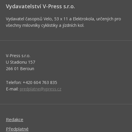
Vydavatelství V-Press s.r.o.
Vydavatel časopisů Velo, 53 x 11 a Elektrokola, určených pro
všechny milovníky cyklistiky a jízdních kol.
V-Press s.r.o.
U Stadionu 157
266 01 Beroun
Telefon: +420 604 763 835
E-mail:
predplatne@vpress.cz
Redakce
Předplatné