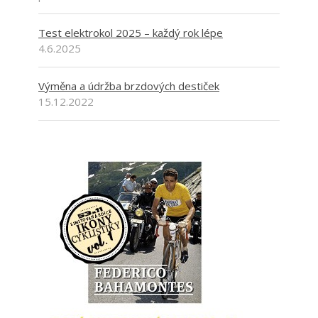
Test elektrokol 2025 – každý rok lépe
4.6.2025
Výměna a údržba brzdových destiček
15.12.2022