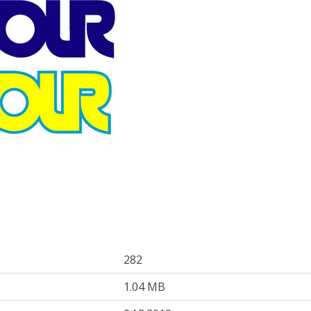
282
1.04 MB