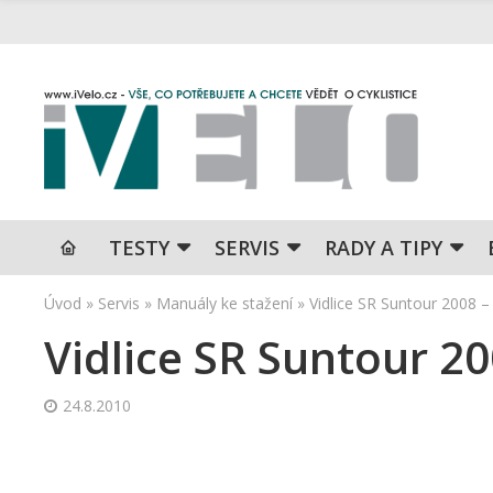
TESTY
SERVIS
RADY A TIPY
Úvod
»
Servis
»
Manuály ke stažení
»
Vidlice SR Suntour 2008 
Vidlice SR Suntour 2
24.8.2010