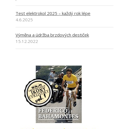
Test elektrokol 2025 – každý rok lépe
4.6.2025
Výměna a údržba brzdových destiček
15.12.2022