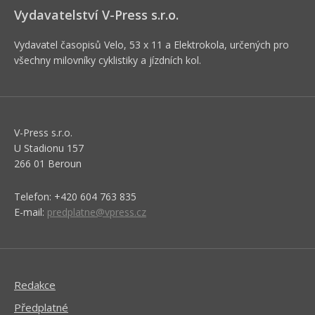
Vydavatelství V-Press s.r.o.
Vydavatel časopisů Velo, 53 x 11 a Elektrokola, určených pro
všechny milovníky cyklistiky a jízdních kol.
V-Press s.r.o.
U Stadionu 157
266 01 Beroun
Telefon: +420 604 763 835
E-mail:
predplatne@vpress.cz
Redakce
Předplatné