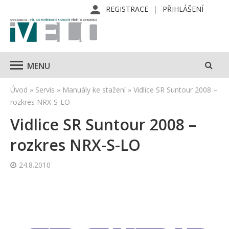
REGISTRACE
PŘIHLÁŠENÍ
MENU
Úvod
»
Servis
»
Manuály ke stažení
»
Vidlice SR Suntour 2008 –
rozkres NRX-S-LO
Vidlice SR Suntour 2008 –
rozkres NRX-S-LO
24.8.2010