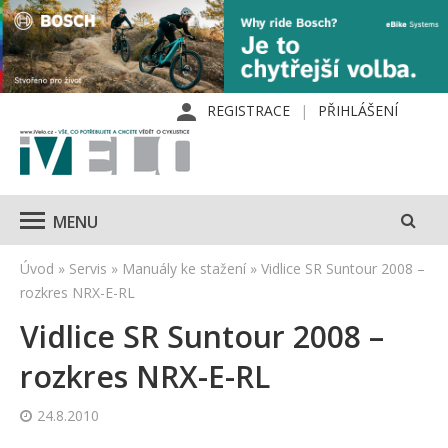
REGISTRACE
PŘIHLÁŠENÍ
MENU
Úvod
»
Servis
»
Manuály ke stažení
»
Vidlice SR Suntour 2008 –
rozkres NRX-E-RL
Vidlice SR Suntour 2008 –
rozkres NRX-E-RL
24.8.2010