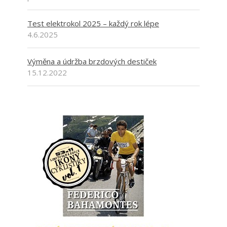
Test elektrokol 2025 – každý rok lépe
4.6.2025
Výměna a údržba brzdových destiček
15.12.2022