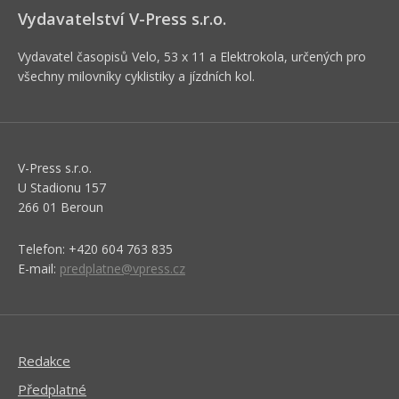
Vydavatelství V-Press s.r.o.
Vydavatel časopisů Velo, 53 x 11 a Elektrokola, určených pro
všechny milovníky cyklistiky a jízdních kol.
V-Press s.r.o.
U Stadionu 157
266 01 Beroun
Telefon: +420 604 763 835
E-mail:
predplatne@vpress.cz
Redakce
Předplatné