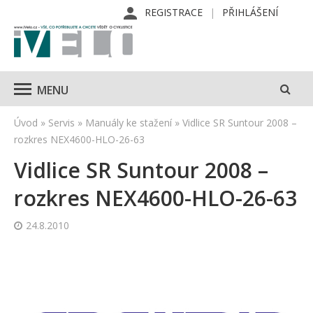
REGISTRACE
PŘIHLÁŠENÍ
MENU
Úvod
»
Servis
»
Manuály ke stažení
»
Vidlice SR Suntour 2008 –
rozkres NEX4600-HLO-26-63
Vidlice SR Suntour 2008 –
rozkres NEX4600-HLO-26-63
24.8.2010