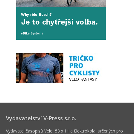
Vydavatelství V-Press s.r.o.
Vydavatel časopisů Velo, 53 x 11 a Elektrokola, určených pro