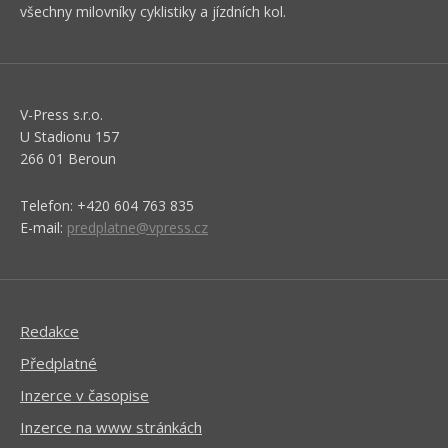
všechny milovníky cyklistiky a jízdních kol.
V-Press s.r.o.
U Stadionu 157
266 01 Beroun
Telefon: +420 604 763 835
E-mail:
predplatne@vpress.cz
Redakce
Předplatné
Inzerce v časopise
Inzerce na www stránkách