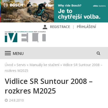
REGISTRACE
PŘIHLÁŠENÍ
MENU
Úvod
»
Servis
»
Manuály ke stažení
»
Vidlice SR Suntour 2008 –
rozkres M2025
Vidlice SR Suntour 2008 –
rozkres M2025
24.8.2010