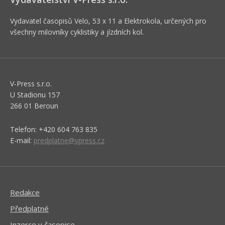
Vydavatel časopisů Velo, 53 x 11 a Elektrokola, určených pro
všechny milovníky cyklistiky a jízdních kol.
V-Press s.r.o.
U Stadionu 157
266 01 Beroun
Telefon: +420 604 763 835
E-mail:
predplatne@vpress.cz
Redakce
Předplatné
Inzerce v časopise