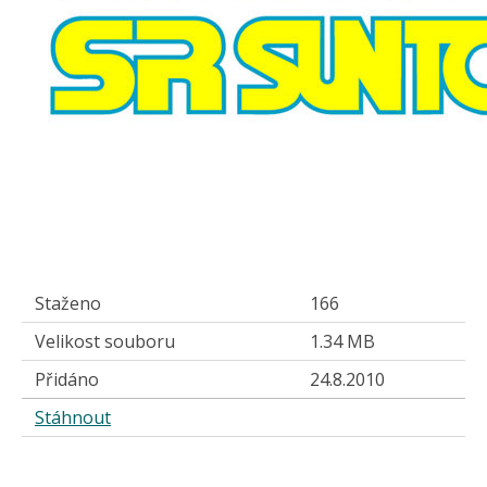
Staženo
166
Velikost souboru
1.34 MB
Přidáno
24.8.2010
Stáhnout