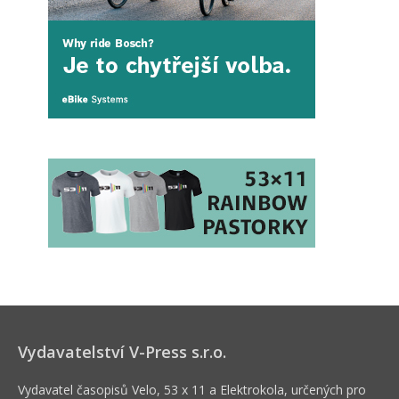
Vydavatelství V-Press s.r.o.
Vydavatel časopisů Velo, 53 x 11 a Elektrokola, určených pro