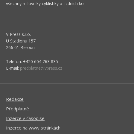
všechny milovníky cyklistiky a jízdních kol.
V-Press s.r.o.
U Stadionu 157
266 01 Beroun
Telefon: +420 604 763 835
E-mail:
predplatne@vpress.cz
Redakce
Předplatné
Inzerce v časopise
Inzerce na www stránkách