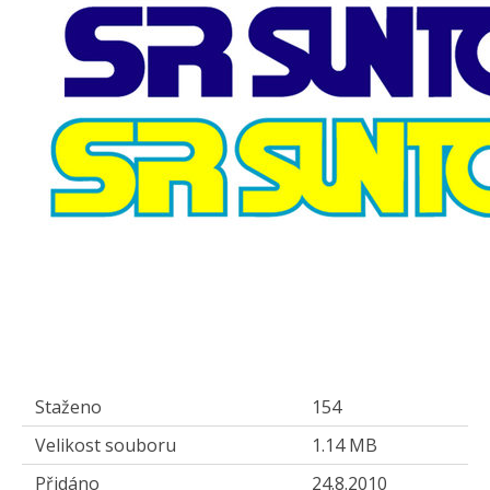
Staženo
154
Velikost souboru
1.14 MB
Přidáno
24.8.2010