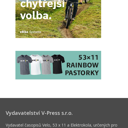
Vydavatelství V-Press s.r.o.
Vydavatel časopisů Velo, 53 x 11 a Elektrokola, určených pro