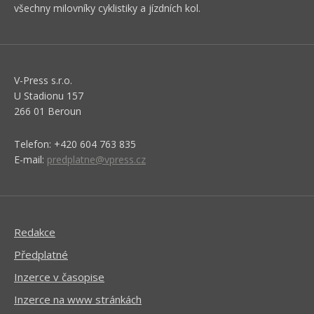
všechny milovníky cyklistiky a jízdních kol.
V-Press s.r.o.
U Stadionu 157
266 01 Beroun
Telefon: +420 604 763 835
E-mail:
predplatne@vpress.cz
Redakce
Předplatné
Inzerce v časopise
Inzerce na www stránkách