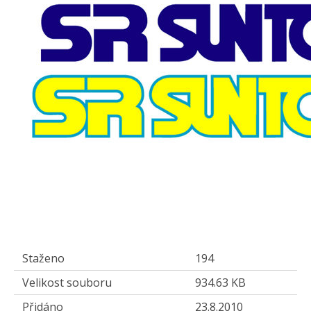
Staženo
194
Velikost souboru
934.63 KB
Přidáno
23.8.2010