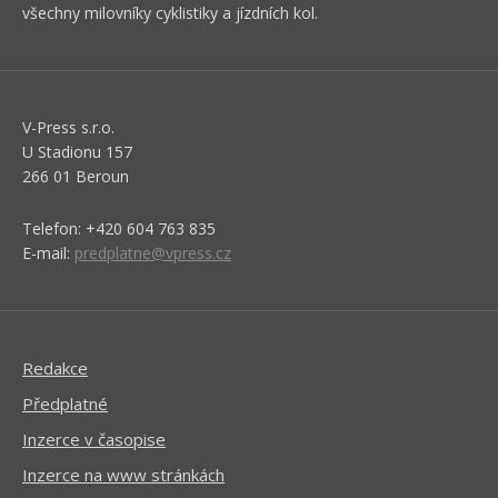
všechny milovníky cyklistiky a jízdních kol.
V-Press s.r.o.
U Stadionu 157
266 01 Beroun
Telefon: +420 604 763 835
E-mail:
predplatne@vpress.cz
Redakce
Předplatné
Inzerce v časopise
Inzerce na www stránkách