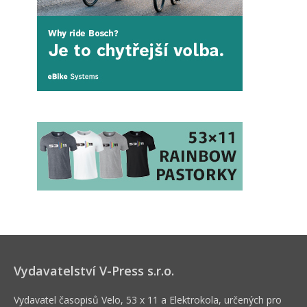
Vydavatelství V-Press s.r.o.
Vydavatel časopisů Velo, 53 x 11 a Elektrokola, určených pro