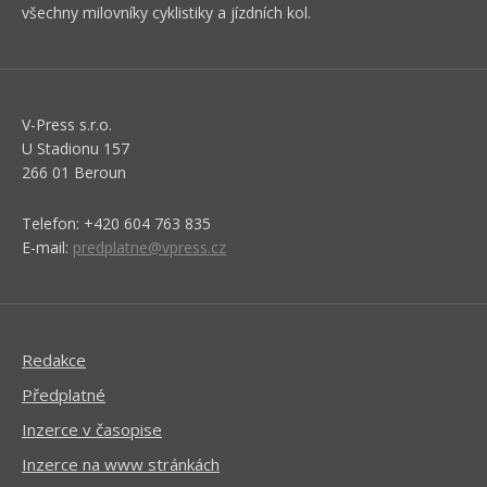
všechny milovníky cyklistiky a jízdních kol.
V-Press s.r.o.
U Stadionu 157
266 01 Beroun
Telefon: +420 604 763 835
E-mail:
predplatne@vpress.cz
Redakce
Předplatné
Inzerce v časopise
Inzerce na www stránkách