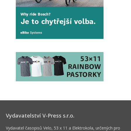
Vydavatelství V-Press s.r.o.
Vydavatel časopisů Velo, 53 x 11 a Elektrokola, určených pro