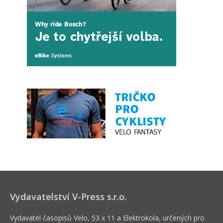
Vydavatelství V-Press s.r.o.
Vydavatel časopisů Velo, 53 x 11 a Elektrokola, určených pro