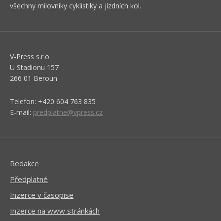
všechny milovníky cyklistiky a jízdních kol.
V-Press s.r.o.
U Stadionu 157
266 01 Beroun
Telefon: +420 604 763 835
E-mail:
predplatne@vpress.cz
Redakce
Předplatné
Inzerce v časopise
Inzerce na www stránkách