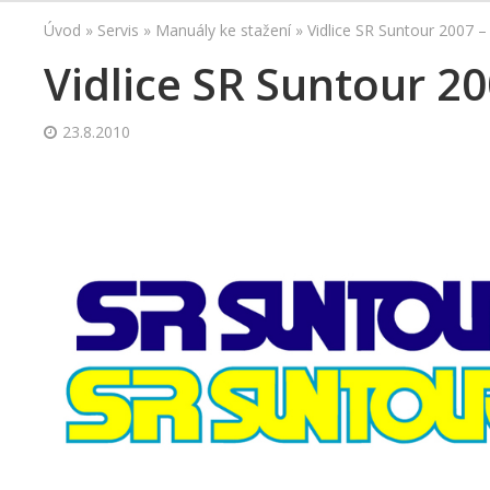
Úvod
»
Servis
»
Manuály ke stažení
»
Vidlice SR Suntour 2007 
Vidlice SR Suntour 2
23.8.2010