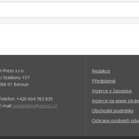
V-Press s.r.o.
Redakce
U Stadionu 157
Předplatné
266 01 Beroun
Inzerce v časopise
Telefon: +420 604 763 835
Inzerce na www strán
E-mail:
predplatne@vpress.cz
Obchodní podmínky
Ochrana osobních úda