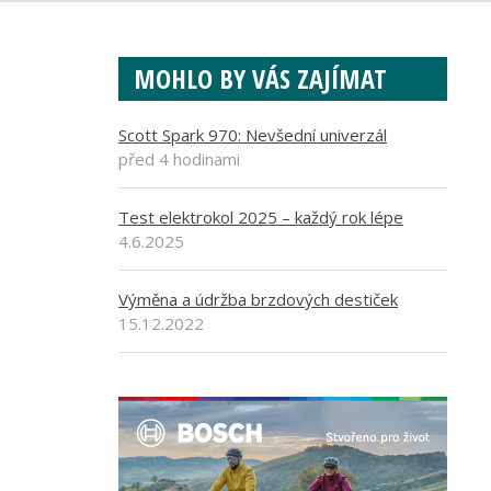
MOHLO BY VÁS ZAJÍMAT
Scott Spark 970: Nevšední univerzál
před 4 hodinami
Test elektrokol 2025 – každý rok lépe
4.6.2025
Výměna a údržba brzdových destiček
15.12.2022