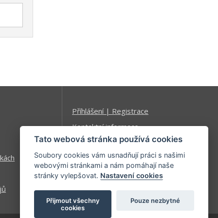
Příhlášení | Registrace
Kontaktní informace
Tato webová stránka používá cookies
Mapa stránek
Soubory cookies vám usnadňují práci s našimi
kách
webovými stránkami a nám pomáhají naše
stránky vylepšovat.
Nastavení cookies
jů
Přijmout všechny
Pouze nezbytné
cookies