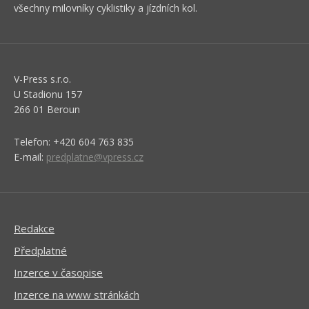
všechny milovníky cyklistiky a jízdních kol.
V-Press s.r.o.
U Stadionu 157
266 01 Beroun
Telefon: +420 604 763 835
E-mail:
predplatne@vpress.cz
Redakce
Předplatné
Inzerce v časopise
Inzerce na www stránkách