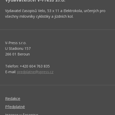
Vydavatel časopisů Velo, 53 x 11 a Elektrokola, určených pro
všechny milovníky cyklistiky a jízdních kol.
V-Press s.r.o.
U Stadionu 157
266 01 Beroun
Telefon: +420 604 763 835
E-mail:
predplatne@vpress.cz
Redakce
Předplatné
Inzerce v časopise