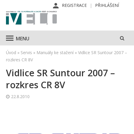
REGISTRACE
PŘIHLÁŠENÍ
MENU
Úvod
»
Servis
»
Manuály ke stažení
»
Vidlice SR Suntour 2007 –
rozkres CR 8V
Vidlice SR Suntour 2007 –
rozkres CR 8V
22.8.2010