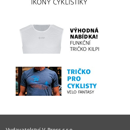
Vydavatelství V-Press s.r.o.