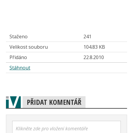
Staženo
241
Velikost souboru
104.83 KB
Přidáno
22.8.2010
Stáhnout
PŘIDAT KOMENTÁŘ
Klikněte zde pro vložení komentáře