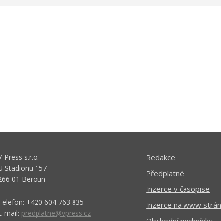
V-Press s.r.o.
Redakce
U Stadionu 157
Předplatné
266 01 Beroun
Inzerce v časopise
Telefon: +420 604 763 835
Inzerce na www strán
E-mail:
predplatne@vpress.cz
Obchodní podmínky