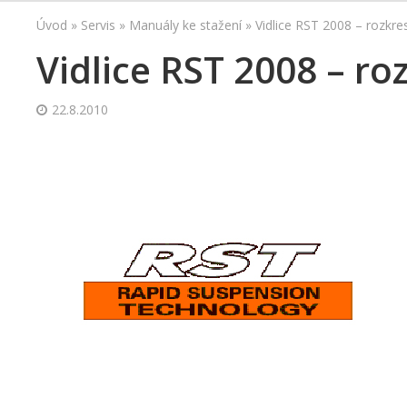
Úvod
»
Servis
»
Manuály ke stažení
»
Vidlice RST 2008 – rozkr
Vidlice RST 2008 – r
22.8.2010