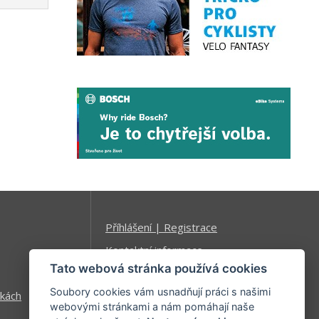
Příhlášení | Registrace
Kontaktní informace
Tato webová stránka používá cookies
Mapa stránek
Soubory cookies vám usnadňují práci s našimi
kách
webovými stránkami a nám pomáhají naše