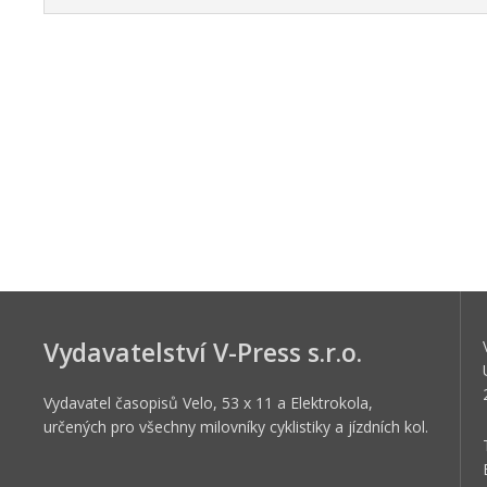
Vydavatelství V-Press s.r.o.
Vydavatel časopisů Velo, 53 x 11 a Elektrokola,
určených pro všechny milovníky cyklistiky a jízdních kol.