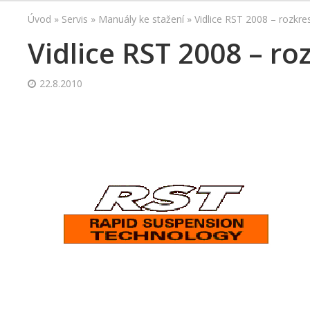
Úvod
»
Servis
»
Manuály ke stažení
»
Vidlice RST 2008 – rozkre
Vidlice RST 2008 – ro
22.8.2010