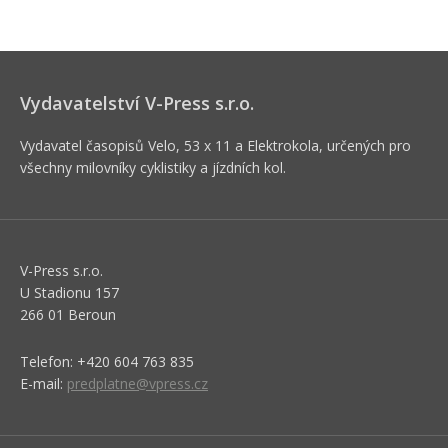
Vydavatelství V-Press s.r.o.
Vydavatel časopisů Velo, 53 x 11 a Elektrokola, určených pro
všechny milovníky cyklistiky a jízdních kol.
V-Press s.r.o.
U Stadionu 157
266 01 Beroun
Telefon: +420 604 763 835
E-mail:
predplatne@vpress.cz