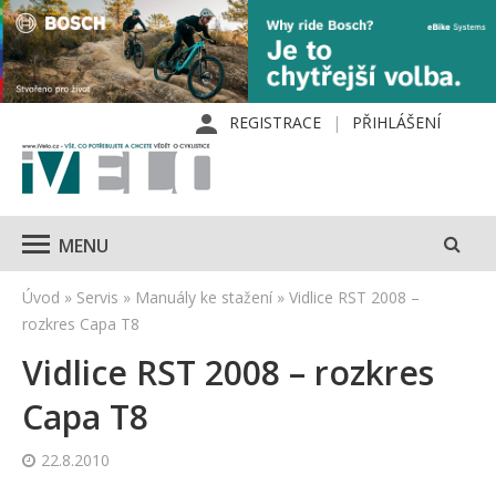
REGISTRACE
PŘIHLÁŠENÍ
MENU
Úvod
»
Servis
»
Manuály ke stažení
»
Vidlice RST 2008 –
rozkres Capa T8
Vidlice RST 2008 – rozkres
Capa T8
22.8.2010