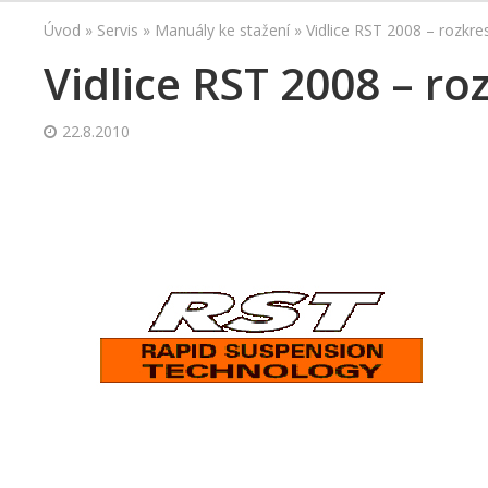
Úvod
»
Servis
»
Manuály ke stažení
»
Vidlice RST 2008 – rozkr
Vidlice RST 2008 – ro
22.8.2010