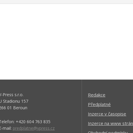
V-Press s.r.o.
Redakce
U Stadionu 157
Předplatné
266 01 Beroun
Inzerce v časopise
Telefon: +420 604 763 835
Inzerce na www strán
E-mail:
predplatne@vpress.cz
Obchodní podmínky