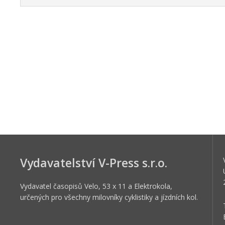
Vydavatelství V-Press s.r.o.
Vydavatel časopisů Velo, 53 x 11 a Elektrokola,
určených pro všechny milovníky cyklistiky a jízdních kol.