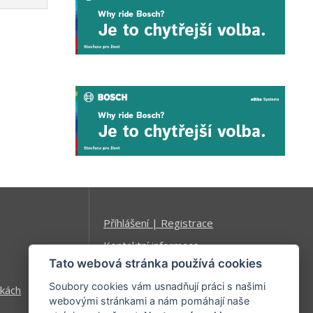
Příhlášení | Registrace
Kontaktní informace
Tato webová stránka používá cookies
Mapa stránek
Soubory cookies vám usnadňují práci s našimi
kách
webovými stránkami a nám pomáhají naše