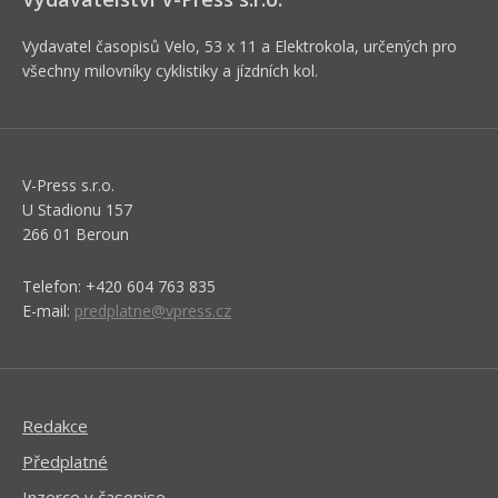
Vydavatel časopisů Velo, 53 x 11 a Elektrokola, určených pro
všechny milovníky cyklistiky a jízdních kol.
V-Press s.r.o.
U Stadionu 157
266 01 Beroun
Telefon: +420 604 763 835
E-mail:
predplatne@vpress.cz
Redakce
Předplatné
Inzerce v časopise