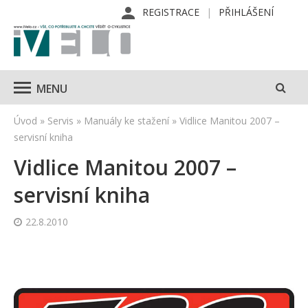
REGISTRACE
PŘIHLÁŠENÍ
MENU
Úvod
»
Servis
»
Manuály ke stažení
»
Vidlice Manitou 2007 –
servisní kniha
Vidlice Manitou 2007 –
servisní kniha
22.8.2010