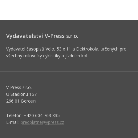
Vydavatelství V-Press s.r.o.
Vydavatel časopisů Velo, 53 x 11 a Elektrokola, určených pro
všechny milovníky cyklistiky a jízdních kol.
V-Press s.r.o.
U Stadionu 157
266 01 Beroun
Telefon: +420 604 763 835
E-mail:
predplatne@vpress.cz