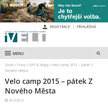
REGISTRACE
PŘIHLÁŠENÍ
MENU
Úvod
»
Trasy
»
GPS & Mapy
»
Velo camp 2015 – pátek Z
Nového Města
Velo camp 2015 – pátek Z
Nového Města
30.4.2015