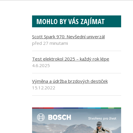
MOHLO BY VÁS ZAJÍMAT
Scott Spark 970: Nevšední univerzál
před 27 minutami
Test elektrokol 2025 – každý rok lépe
4.6.2025
Výměna a údržba brzdových destiček
15.12.2022