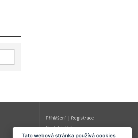
Příhlášení | Registrace
Kontaktní informace
Tato webová stránka používá cookies
Mapa stránek