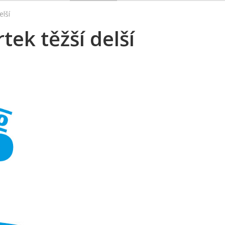
elší
tek těžší delší