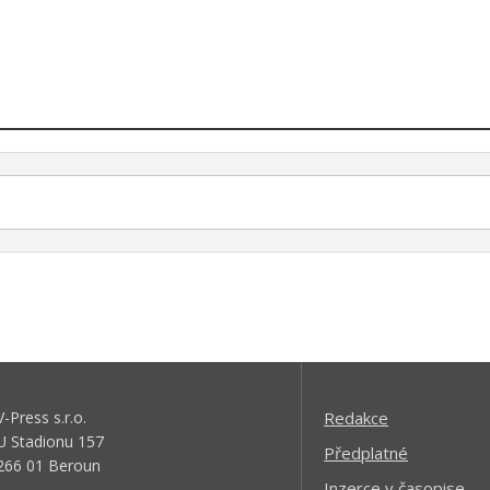
V-Press s.r.o.
Redakce
U Stadionu 157
Předplatné
266 01 Beroun
Inzerce v časopise