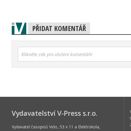
PŘIDAT KOMENTÁŘ
Klikněte zde pro vložení komentáře
Vydavatelství V-Press s.r.o.
Vydavatel časopisů Velo, 53 x 11 a Elektrokola,