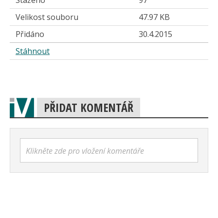
Staženo
97
Velikost souboru
47.97 KB
Přidáno
30.4.2015
Stáhnout
PŘIDAT KOMENTÁŘ
Klikněte zde pro vložení komentáře