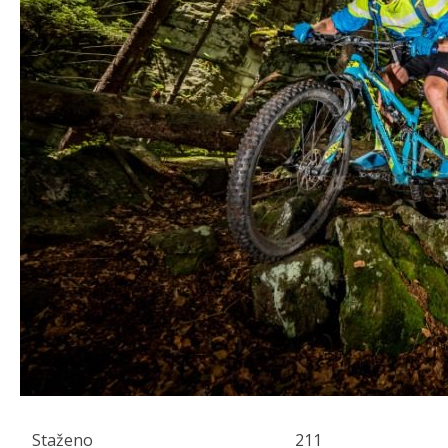
Staženo
211