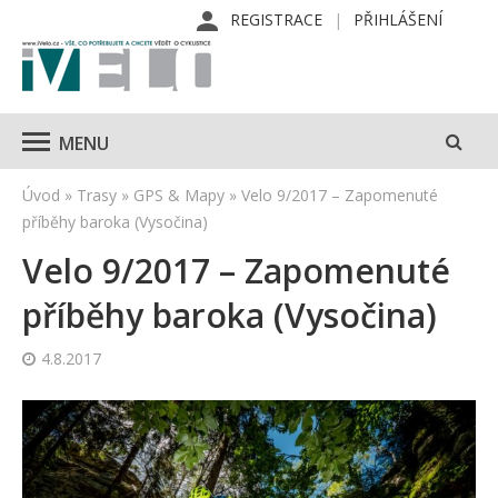
REGISTRACE
PŘIHLÁŠENÍ
MENU
Úvod
»
Trasy
»
GPS & Mapy
»
Velo 9/2017 – Zapomenuté
příběhy baroka (Vysočina)
Velo 9/2017 – Zapomenuté
příběhy baroka (Vysočina)
4.8.2017