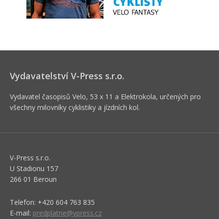
Vydavatelství V-Press s.r.o.
Vydavatel časopisů Velo, 53 x 11 a Elektrokola, určených pro
všechny milovníky cyklistiky a jízdních kol.
V-Press s.r.o.
U Stadionu 157
266 01 Beroun
Telefon: +420 604 763 835
E-mail:
predplatne@vpress.cz