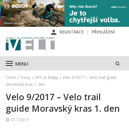
REGISTRACE
PŘIHLÁŠENÍ
MENU
Úvod
»
Trasy
»
GPS & Mapy
»
Velo 9/2017 – Velo trail guide
Moravský kras 1. den
Velo 9/2017 – Velo trail
guide Moravský kras 1. den
31.7.2017