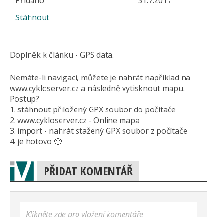
Přidáno
31.7.2017
Stáhnout
Doplněk k článku - GPS data.
Nemáte-li navigaci, můžete je nahrát například na
www.cykloserver.cz a následně vytisknout mapu.
Postup?
1. stáhnout přiložený GPX soubor do počítače
2. www.cykloserver.cz - Online mapa
3. import - nahrát stažený GPX soubor z počítače
4. je hotovo 🙂
PŘIDAT KOMENTÁŘ
Klikněte zde pro vložení komentáře