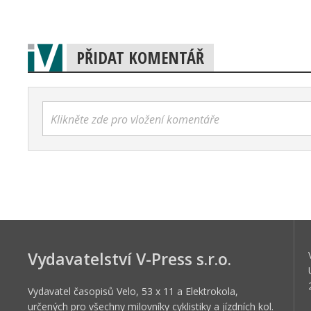
PŘIDAT KOMENTÁŘ
Klikněte zde pro vložení komentáře
Vydavatelství V-Press s.r.o.
Vydavatel časopisů Velo, 53 x 11 a Elektrokola,
určených pro všechny milovníky cyklistiky a jízdních kol.