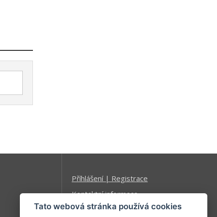
Příhlášení | Registrace
Kontaktní informace
Tato webová stránka používá cookies
Mapa stránek