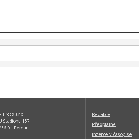
V-Press s.r.o.
Redakce
U Stadionu 157
Předplatné
266 01 Beroun
Inzerce v časopise