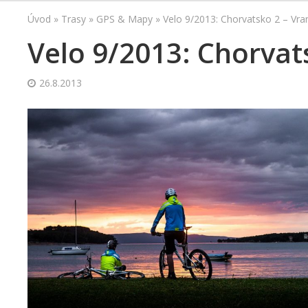
Úvod
»
Trasy
»
GPS & Mapy
»
Velo 9/2013: Chorvatsko 2 – Vra
Velo 9/2013: Chorvat
26.8.2013