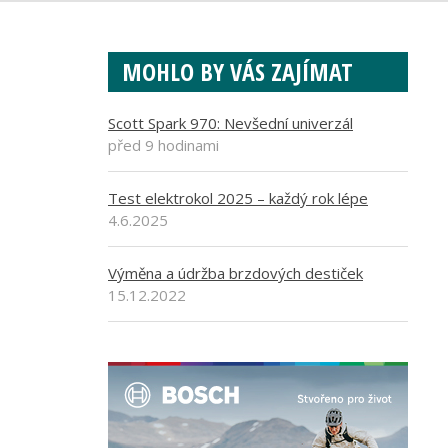
MOHLO BY VÁS ZAJÍMAT
Scott Spark 970: Nevšední univerzál
před 9 hodinami
Test elektrokol 2025 – každý rok lépe
4.6.2025
Výměna a údržba brzdových destiček
15.12.2022