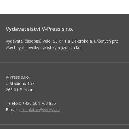
Vydavatelství V-Press s.r.o.
Vydavatel časopisů Velo, 53 x 11 a Elektrokola, určených pro
všechny milovníky cyklistiky a jízdních kol.
V-Press s.r.o.
U Stadionu 157
266 01 Beroun
Telefon: +420 604 763 835
E-mail:
predplatne@vpress.cz