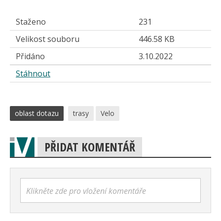
Staženo
231
Velikost souboru
446.58 KB
Přidáno
3.10.2022
Stáhnout
oblast dotazu
trasy
Velo
PŘIDAT KOMENTÁŘ
Klikněte zde pro vložení komentáře