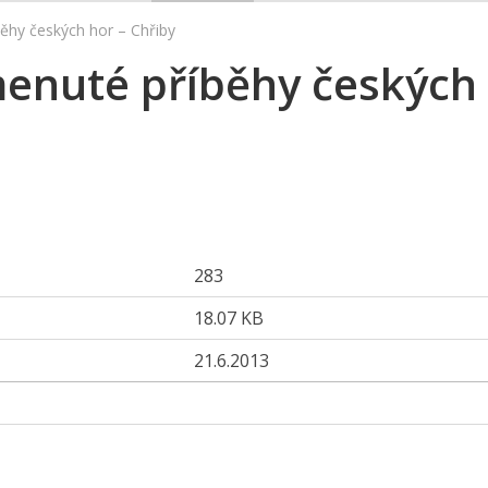
ěhy českých hor – Chřiby
menuté příběhy českých
283
18.07 KB
21.6.2013