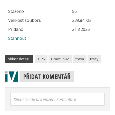
Staženo
56
Velikost souboru
239.84 KB
Přidáno
21.8.2025
Stáhnout
oblast dotazu
GPS
Gravel bike
trasa
trasy
PŘIDAT KOMENTÁŘ
Klikněte zde pro vložení komentáře