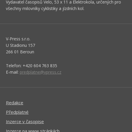
Vydavatel časopisů Velo, 53 x 11 a Elektrokola, určených pro
všechny milovníky cyklistiky a jízdních kol.
V-Press s.r.o.
U Stadionu 157
266 01 Beroun
Telefon: +420 604 763 835
E-mail:
predplatne@vpress.cz
Redakce
Předplatné
Inzerce v časopise
Inzerce na www stránkách