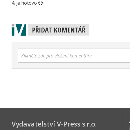
4. je hotovo 🙂
PŘIDAT KOMENTÁŘ
Klikněte zde pro vložení komentáře
Vydavatelství V-Press s.r.o.