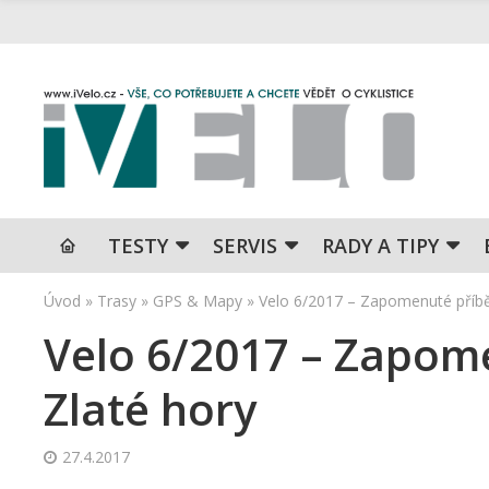
TESTY
SERVIS
RADY A TIPY
Úvod
»
Trasy
»
GPS & Mapy
»
Velo 6/2017 – Zapomenuté příbě
Velo 6/2017 – Zapom
Zlaté hory
27.4.2017