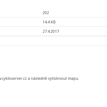
202
14.4 KB
27.4.2017
.cykloserver.cz a následně vytisknout mapu.