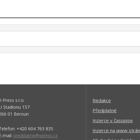
V-Press s.r.o.
Redakce
U Stadionu 157
Předplatné
266 01 Beroun
Inzerce v časopise
Telefon: +420 604 763 835
Inzerce na www strán
E-mail:
predplatne@vpress.cz