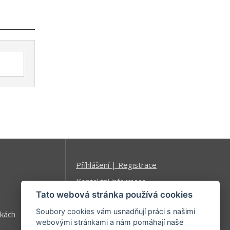
Příhlášení | Registrace
Kontaktní informace
Tato webová stránka používá cookies
Mapa stránek
Soubory cookies vám usnadňují práci s našimi
kách
webovými stránkami a nám pomáhají naše