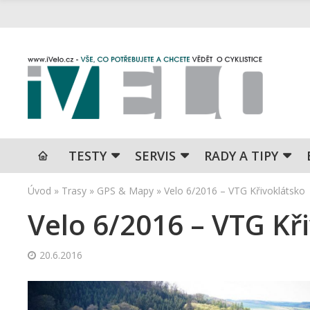
TESTY
SERVIS
RADY A TIPY
Úvod
»
Trasy
»
GPS & Mapy
»
Velo 6/2016 – VTG Křivoklátsko
Velo 6/2016 – VTG Kř
20.6.2016