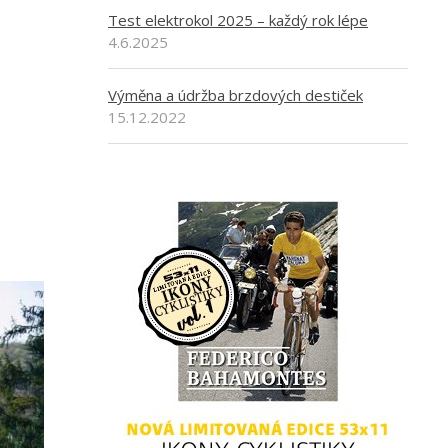
Test elektrokol 2025 – každý rok lépe
4.6.2025
Výměna a údržba brzdových destiček
15.12.2022