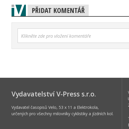
PŘIDAT KOMENTÁŘ
Klikněte zde pro vložení komentáře
Vydavatelství V-Press s.r.o.
Vydavatel časopisů Velo, 53 x 11 a Elektrokola,
určených pro všechny milovníky cyklistiky a jízdních kol.