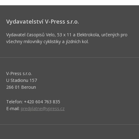
Vydavatelství V-Press s.r.o.
Vydavatel časopisů Velo, 53 x 11 a Elektrokola, určených pro
všechny milovníky cyklistiky a jízdních kol.
V-Press s.r.o.
U Stadionu 157
266 01 Beroun
Telefon: +420 604 763 835
E-mail:
predplatne@vpress.cz