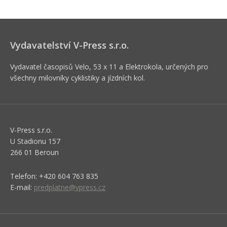
Vydavatelství V-Press s.r.o.
Vydavatel časopisů Velo, 53 x 11 a Elektrokola, určených pro
všechny milovníky cyklistiky a jízdních kol.
V-Press s.r.o.
U Stadionu 157
266 01 Beroun
Telefon: +420 604 763 835
E-mail:
predplatne@vpress.cz