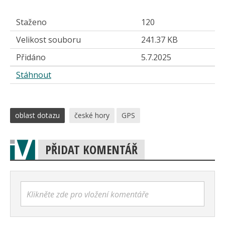
Staženo
120
Velikost souboru
241.37 KB
Přidáno
5.7.2025
Stáhnout
oblast dotazu
české hory
GPS
PŘIDAT KOMENTÁŘ
Klikněte zde pro vložení komentáře