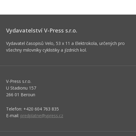
Vydavatelství V-Press s.r.o.
Vydavatel časopisů Velo, 53 x 11 a Elektrokola, určených pro
všechny milovníky cyklistiky a jízdních kol.
V-Press s.r.o.
U Stadionu 157
266 01 Beroun
Telefon: +420 604 763 835
E-mail:
predplatne@vpress.cz