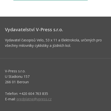
Vydavatelství V-Press s.r.o.
Vydavatel časopisů Velo, 53 x 11 a Elektrokola, určených pro
všechny milovníky cyklistiky a jízdních kol.
V-Press s.r.o.
U Stadionu 157
266 01 Beroun
Telefon: +420 604 763 835
E-mail:
predplatne@vpress.cz