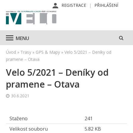
REGISTRACE
PŘIHLÁŠENÍ
MENU
Úvod
»
Trasy
»
GPS & Mapy
»
Velo 5/2021 – Deníky od
pramene – Otava
Velo 5/2021 – Deníky od
pramene – Otava
30.6.2021
Staženo
241
Velikost souboru
5.82 KB