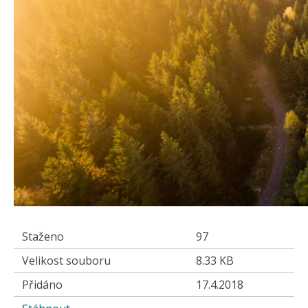
Staženo
97
Velikost souboru
8.33 KB
Přidáno
17.4.2018