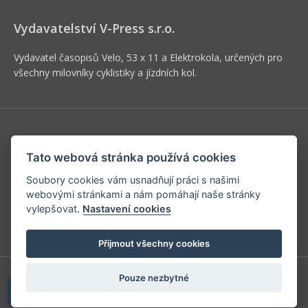
Vydavatelství V-Press s.r.o.
Vydavatel časopisů Velo, 53 x 11 a Elektrokola, určených pro
všechny milovníky cyklistiky a jízdních kol.
V-Press s.r.o.
Tato webová stránka používá cookies
U Stadionu 157
266 01 Beroun
Soubory cookies vám usnadňují práci s našimi
webovými stránkami a nám pomáhají naše stránky
Telefon: +420 604 763 835
vylepšovat.
Nastavení cookies
E-mail:
predplatne@vpress.cz
Přijmout všechny cookies
Pouze nezbytné
Redakce