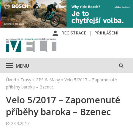
REGISTRACE
PŘIHLÁŠENÍ
MENU
Úvod
»
Trasy
»
GPS & Mapy
»
Velo 5/2017 – Zapomenuté
příběhy baroka – Bzenec
Velo 5/2017 – Zapomenuté
příběhy baroka – Bzenec
23.3.2017