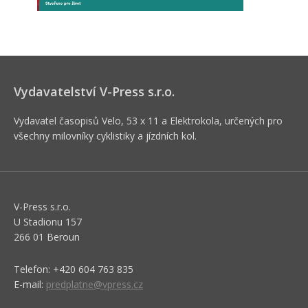
Vydavatelství V-Press s.r.o.
Vydavatel časopisů Velo, 53 x 11 a Elektrokola, určených pro
všechny milovníky cyklistiky a jízdních kol.
V-Press s.r.o.
U Stadionu 157
266 01 Beroun
Telefon: +420 604 763 835
E-mail:
predplatne@vpress.cz