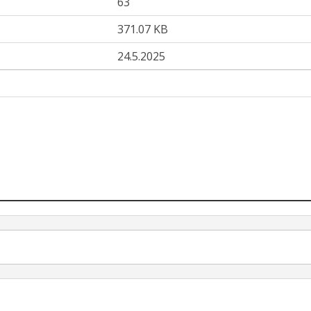
63
371.07 KB
24.5.2025