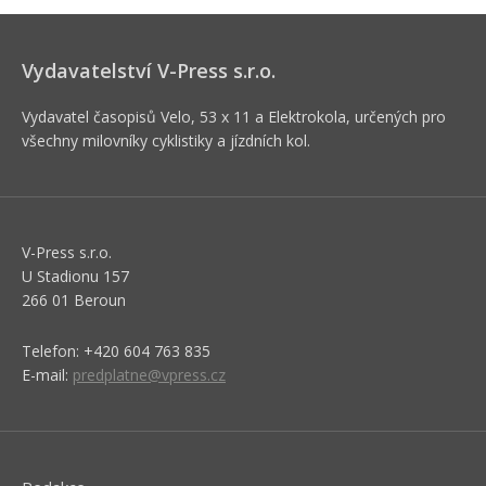
Vydavatelství V-Press s.r.o.
Vydavatel časopisů Velo, 53 x 11 a Elektrokola, určených pro
všechny milovníky cyklistiky a jízdních kol.
V-Press s.r.o.
U Stadionu 157
266 01 Beroun
Telefon: +420 604 763 835
E-mail:
predplatne@vpress.cz