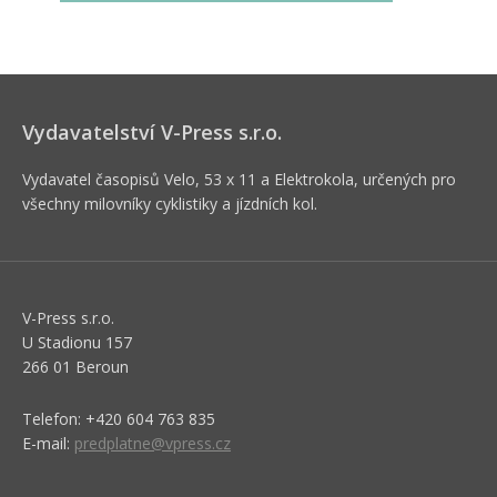
Vydavatelství V-Press s.r.o.
Vydavatel časopisů Velo, 53 x 11 a Elektrokola, určených pro
všechny milovníky cyklistiky a jízdních kol.
V-Press s.r.o.
U Stadionu 157
266 01 Beroun
Telefon: +420 604 763 835
E-mail:
predplatne@vpress.cz