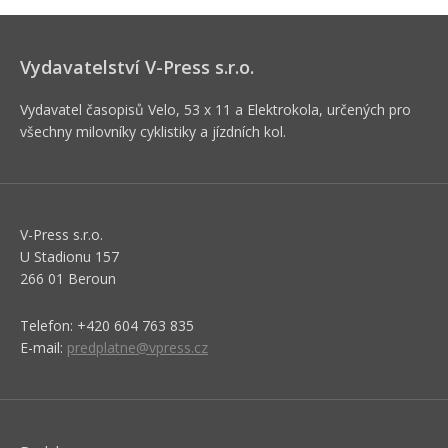
Vydavatelství V-Press s.r.o.
Vydavatel časopisů Velo, 53 x 11 a Elektrokola, určených pro
všechny milovníky cyklistiky a jízdních kol.
V-Press s.r.o.
U Stadionu 157
266 01 Beroun
Telefon: +420 604 763 835
E-mail:
predplatne@vpress.cz